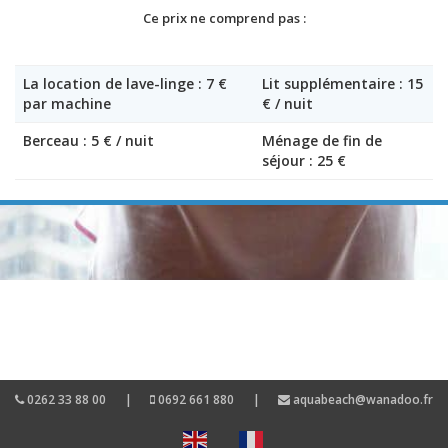
Ce prix ne comprend pas :
La location de lave-linge : 7 €
Lit supplémentaire : 15
par machine
€ / nuit
Berceau : 5 € / nuit
Ménage de fin de
séjour : 25 €
0262 33 88 00
|
0692 661 880
|
aquabeach@wanadoo.fr