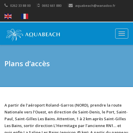
0262 33 88 00
0692 661 880
aquabeach@wanadoo.fr
Togg
navig
Plans d’accès
A partir de l’aéroport Roland-Garros (NORD), prendre la route
Nationale vers l’Ouest, en direction de Saint-Denis, le Port, Saint-
Paul, Saint-Gilles Les Bains. Attention, 1 à 2 km après Saint-Gilles
Les Bains, sortir direction L’Hermitage par l’ancienne RN1… et
puis enfin La Saline Les Bains (environ 45 km). A partir du panneau